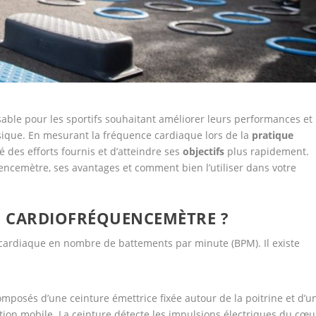
sable pour les sportifs souhaitant améliorer leurs performances et
ysique. En mesurant la fréquence cardiaque lors de la
pratique
té des efforts fournis et d’atteindre ses
objectifs
plus rapidement.
cemètre, ses avantages et comment bien l’utiliser dans votre
 CARDIOFRÉQUENCEMÈTRE ?
ardiaque en nombre de battements par minute (BPM). Il existe
composés d’une ceinture émettrice fixée autour de la poitrine et d’u
ion mobile. La ceinture détecte les impulsions électriques du cœu