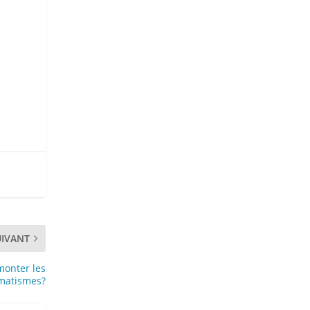
UIVANT
monter les
matismes?